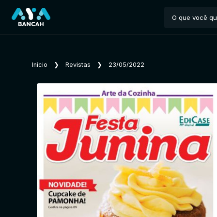
Início
❯
Revistas
❯
23/05/2022