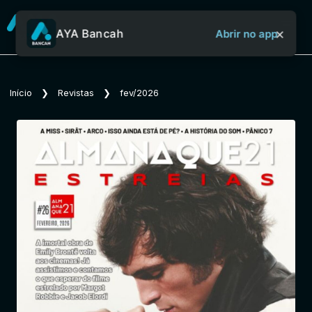
×
AYA Bancah
Abrir no app
Sobre o Aya Bancah
Início
❯
Revistas
❯
fev/2026
Início
Revistas
Jornais
Notícias