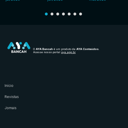
O
AYA Bancah
é um produto da
AYA Conteúdos
.
Acesse nosso portal
aya.app.br
Início
Revistas
Jornais