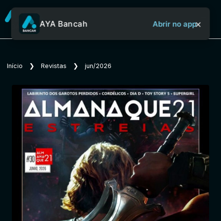
×
AYA Bancah
Abrir no app
Sobre o Aya Bancah
Início
❯
Revistas
❯
jun/2026
Início
Revistas
Jornais
Notícias