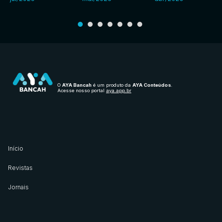
O
AYA Bancah
é um produto da
AYA Conteúdos
.
Acesse nosso portal
aya.app.br
Início
Revistas
Jornais