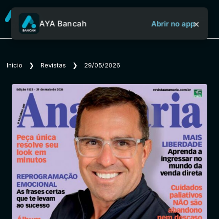
×
AYA Bancah
Abrir no app
Sobre o Aya Bancah
Início
❯
Revistas
❯
29/05/2026
Início
Revistas
Jornais
Notícias