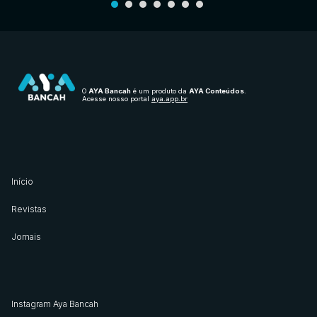
O
AYA Bancah
é um produto da
AYA Conteúdos
.
Acesse nosso portal
aya.app.br
Início
Revistas
Jornais
Instagram Aya Bancah