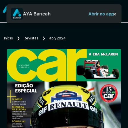
×
AYA Bancah
Abrir no app
Sobre o Aya Bancah
Início
❯
Revistas
❯
abr/2024
Início
Revistas
Jornais
Notícias