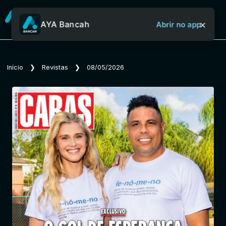
×
AYA Bancah
Abrir no app
Sobre o Aya Bancah
Início
❯
Revistas
❯
08/05/2026
Início
Revistas
Jornais
Notícias