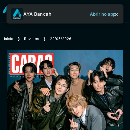
×
AYA Bancah
Abrir no app
Sobre o Aya Bancah
Início
❯
Revistas
❯
22/05/2026
Início
Revistas
Jornais
Notícias