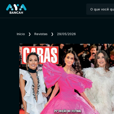
Início
❯
Revistas
❯
29/05/2026