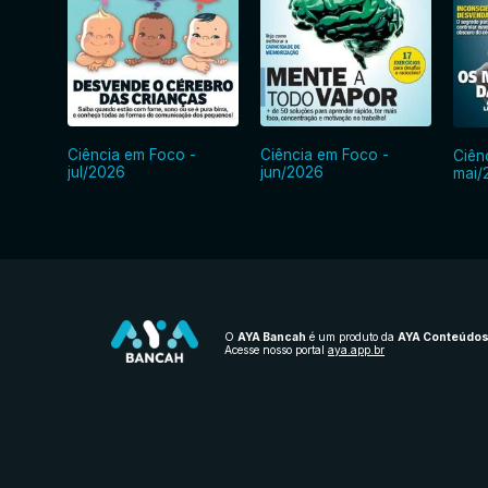
Ciência em Foco -
Ciência em Foco -
Ciên
jul/2026
jun/2026
mai/
O
AYA Bancah
é um produto da
AYA Conteúdo
Acesse nosso portal
aya.app.br