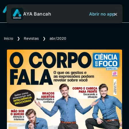
×
AYA Bancah
Abrir no app
Sobre o Aya Bancah
Início
❯
Revistas
❯
abr/2020
Início
Revistas
Jornais
Notícias