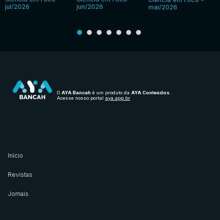
jul/2026
jun/2026
mai/2026
O
AYA Bancah
é um produto da
AYA Conteúdos
.
Acesse nosso portal
aya.app.br
Início
Revistas
Jornais