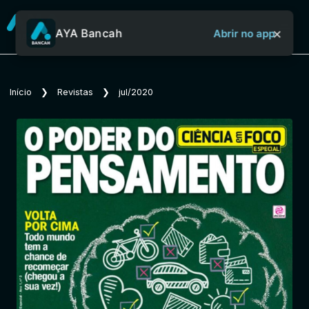
×
AYA Bancah
Abrir no app
Sobre o Aya Bancah
Início
❯
Revistas
❯
jul/2020
Início
Revistas
Jornais
Notícias