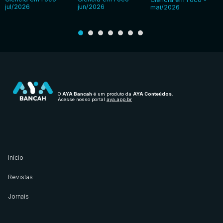
jul/2026
jun/2026
mai/2026
O
AYA Bancah
é um produto da
AYA Conteúdos
.
Acesse nosso portal
aya.app.br
Início
Revistas
Jornais