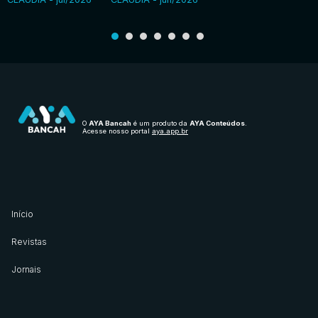
O
AYA Bancah
é um produto da
AYA Conteúdos
.
Acesse nosso portal
aya.app.br
Início
Revistas
Jornais