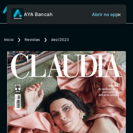
×
AYA Bancah
Abrir no app
Sobre o Aya Bancah
Início
❯
Revistas
❯
dez/2023
Início
Revistas
Jornais
Notícias