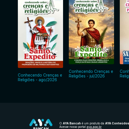
Conhecendo Crenças e
Conh
Conhecendo Crenças e
Religiões - jul/2026
Reli
Religiões - ago/2026
O
AYA Bancah
é um produto da
AYA Conteúdo
Acesse nosso portal
aya.app.br