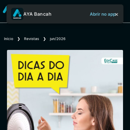
×
AYA Bancah
Abrir no app
Sobre o Aya Bancah
Início
❯
Revistas
❯
jun/2026
Início
Revistas
Jornais
Notícias