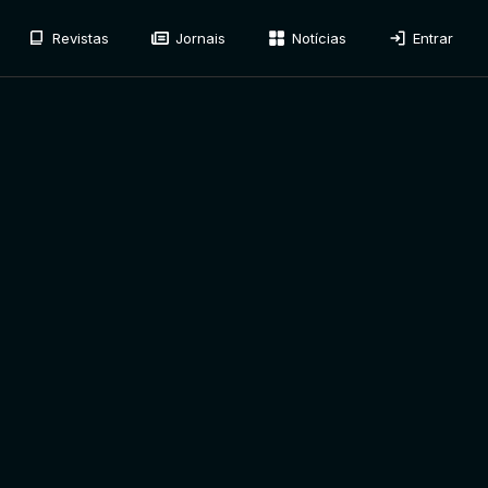
Revistas
Jornais
Notícias
Entrar