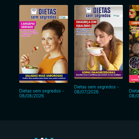
Dietas sem segredos -
Dietas sem segredos -
Diet
08/07/2026
08/08/2026
08/0