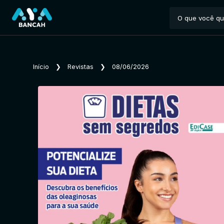
Início
❯
Revistas
❯
08/06/2026