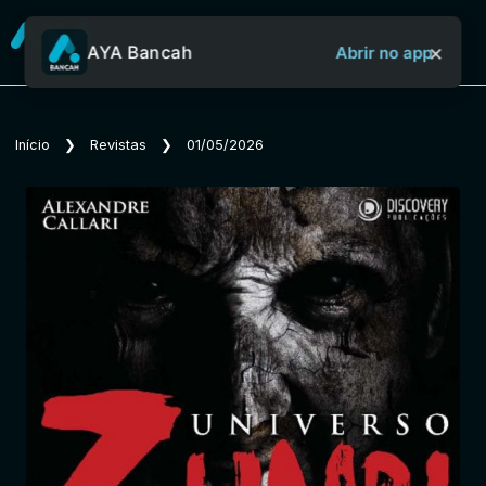
×
AYA Bancah
Abrir no app
Sobre o Aya Bancah
Início
❯
Revistas
❯
01/05/2026
Início
Revistas
Jornais
Notícias