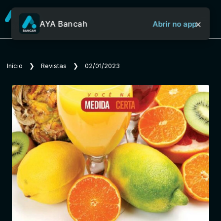
×
AYA Bancah
Abrir no app
Sobre o Aya Bancah
Início
❯
Revistas
❯
02/01/2023
Início
Revistas
Jornais
Notícias