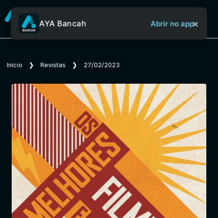
×
AYA Bancah
Abrir no app
Sobre o Aya Bancah
Início
❯
Revistas
❯
27/02/2023
Início
Revistas
Jornais
Notícias