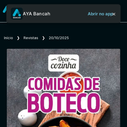
×
AYA Bancah
Abrir no app
Sobre o Aya Bancah
Início
❯
Revistas
❯
20/10/2025
Início
Revistas
Jornais
Notícias