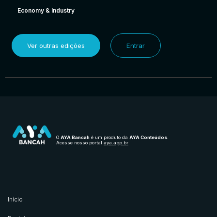
Economy & Industry
Ver outras edições
Entrar
O
AYA Bancah
é um produto da
AYA Conteúdos
.
Acesse nosso portal
aya.app.br
Início