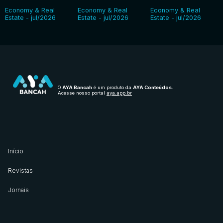
Economy & Real
Economy & Real
Economy & Real
Estate - jul/2026
Estate - jul/2026
Estate - jul/2026
O
AYA Bancah
é um produto da
AYA Conteúdos
.
Acesse nosso portal
aya.app.br
Início
Revistas
Jornais