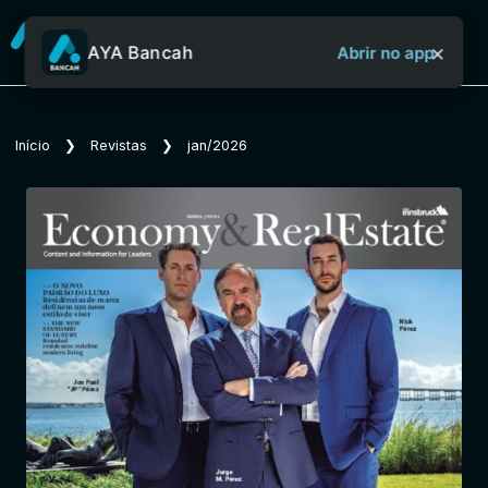
×
AYA Bancah
Abrir no app
Sobre o Aya Bancah
Início
❯
Revistas
❯
jan/2026
Início
Revistas
Jornais
Notícias