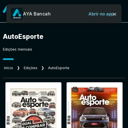
×
AYA Bancah
Abrir no app
AutoEsporte
Sobre o Aya Bancah
Edições mensais
Início
Início
❯
Edições
❯
AutoEsporte
Revistas
Jornais
Notícias