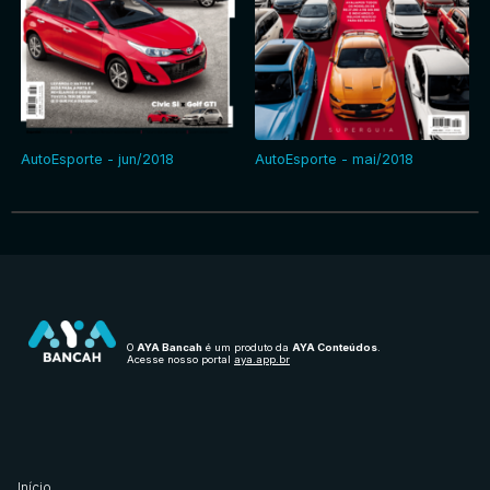
AutoEsporte - jun/2018
AutoEsporte - mai/2018
O
AYA Bancah
é um produto da
AYA Conteúdos
.
Acesse nosso portal
aya.app.br
Início