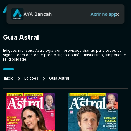
×
AYA Bancah
Abrir no app
Guia Astral
Sobre o Aya Bancah
Edições mensais. Astrologia com previsões diárias para todos os
signos, com destaque para o signo do mês, misticismo, simpatias e
Início
religiosidade.
Início
❯
Edições
❯
Guia Astral
Revistas
Jornais
Notícias