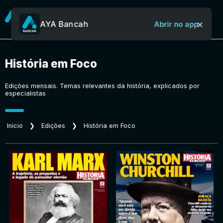
×
AYA Bancah
Abrir no app
História em Foco
Sobre o Aya Bancah
Edições mensais. Temas relevantes da história, explicados por
especialistas
Início
Início
❯
Edições
❯
História em Foco
Revistas
Jornais
Notícias