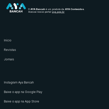
O
AYA Bancah
é um produto da
AYA Conteúdos
.
Acesse nosso portal
aya.app.br
Início
Revistas
Jornais
Instagram Aya Bancah
Baixe o app na Google Play
Baixe o app na App Store