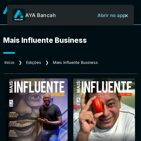
×
AYA Bancah
Abrir no app
Mais Influente Business
Sobre o Aya Bancah
Início
❯
Edições
❯
Mais Influente Business
Início
Revistas
Jornais
Notícias