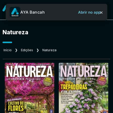
×
AYA Bancah
Abrir no app
Natureza
Sobre o Aya Bancah
Início
❯
Edições
❯
Natureza
Início
Revistas
Jornais
Notícias