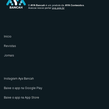
O
AYA Bancah
é um produto da
AYA Conteúdos
.
Acesse nosso portal
aya.app.br
Início
Revistas
Jornais
Instagram Aya Bancah
Baixe o app na Google Play
Baixe o app na App Store