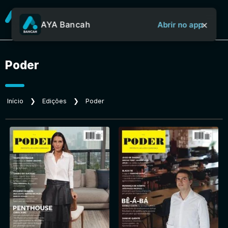
×
AYA Bancah
Abrir no app
Poder
Sobre o Aya Bancah
Início
❯
Edições
❯
Poder
Início
Revistas
Jornais
Notícias