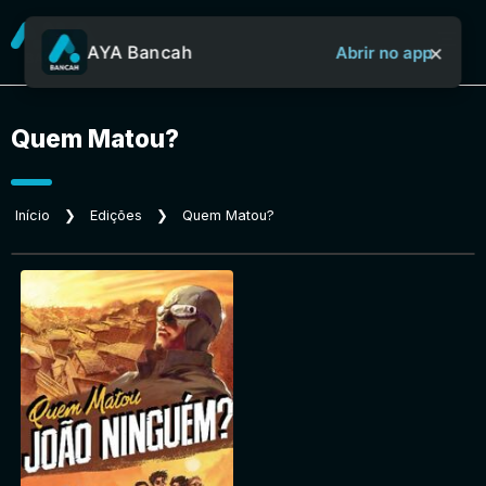
×
AYA Bancah
Abrir no app
Quem Matou?
Sobre o Aya Bancah
Início
❯
Edições
❯
Quem Matou?
Início
Revistas
Jornais
Notícias