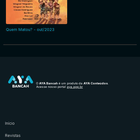
Entrar
Quem Matou? - out/2023
O
AYA Bancah
é um produto da
AYA Conteúdos
.
Acesse nosso portal
aya.app.br
Início
Revistas