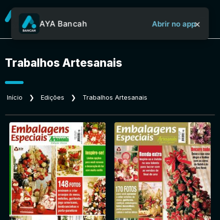
×
AYA Bancah
Abrir no app
Trabalhos Artesanais
Sobre o Aya Bancah
Início
❯
Edições
❯
Trabalhos Artesanais
Início
Revistas
Jornais
Notícias