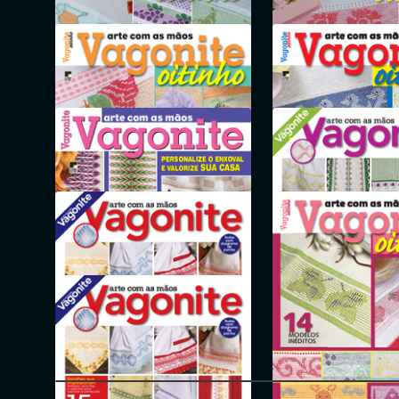
Vagonite - Arte com as Mãos -
Vagonite - Arte com 
out/2022
set/2022
Vagonite - Arte com as Mãos -
Vagonite - Arte com 
mai/2022
abr/2022
Vagonite - Arte com 
Vagonite - Arte com as Mãos -
nov/2021
dez/2021
Vagonite - Arte com as Mãos -
Vagonite - Arte com 
jun/2021
mai/2021