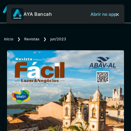
×
AYA Bancah
Abrir no app
Sobre o Aya Bancah
Início
❯
Revistas
❯
jun/2023
Início
Revistas
Jornais
Notícias