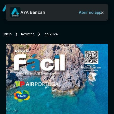
×
AYA Bancah
Abrir no app
Sobre o Aya Bancah
Início
❯
Revistas
❯
jan/2024
Início
Revistas
Jornais
Notícias