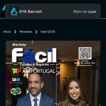
×
AYA Bancah
Abrir no app
Sobre o Aya Bancah
Início
❯
Revistas
❯
mar/2024
Início
Revistas
Jornais
Notícias