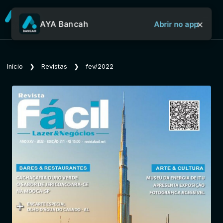
×
AYA Bancah
Abrir no app
Sobre o Aya Bancah
Início
❯
Revistas
❯
fev/2022
Início
Revistas
Jornais
Notícias