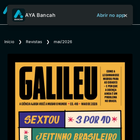
×
AYA Bancah
Abrir no app
Sobre o Aya Bancah
Início
❯
Revistas
❯
mai/2026
Início
Revistas
Jornais
Notícias