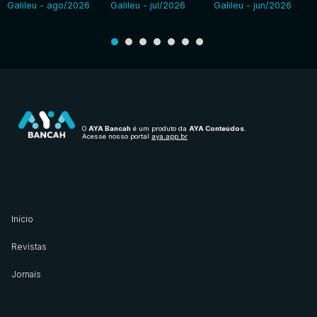
Galileu - ago/2026
Galileu - jul/2026
Galileu - jun/2026
O
AYA Bancah
é um produto da
AYA Conteúdos
.
Acesse nosso portal
aya.app.br
Início
Revistas
Jornais