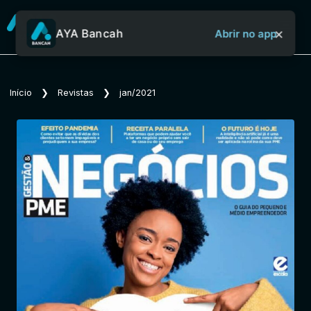
×
AYA Bancah
Abrir no app
Sobre o Aya Bancah
Início
❯
Revistas
❯
jan/2021
Início
Revistas
Jornais
Notícias