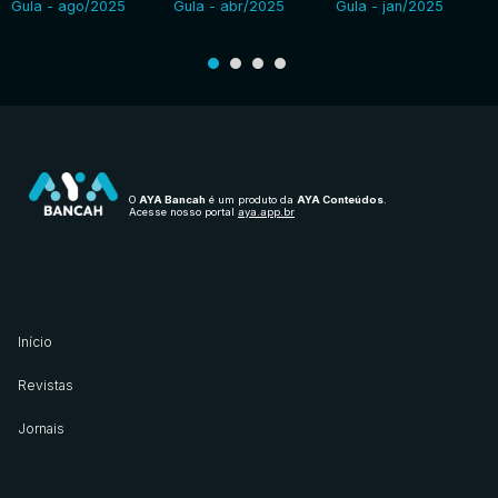
Gula - ago/2025
Gula - abr/2025
Gula - jan/2025
O
AYA Bancah
é um produto da
AYA Conteúdos
.
Acesse nosso portal
aya.app.br
Início
Revistas
Jornais