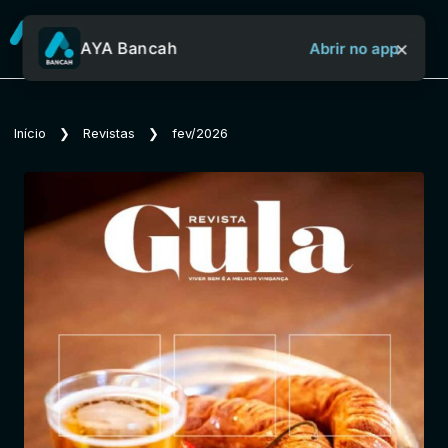
×
AYA Bancah
Abrir no app
Sobre o Aya Bancah
Início
❯
Revistas
❯
fev/2026
Início
Revistas
Jornais
Notícias