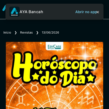
×
AYA Bancah
Abrir no app
Sobre o Aya Bancah
Início
❯
Revistas
❯
13/06/2026
Início
Revistas
Jornais
Notícias