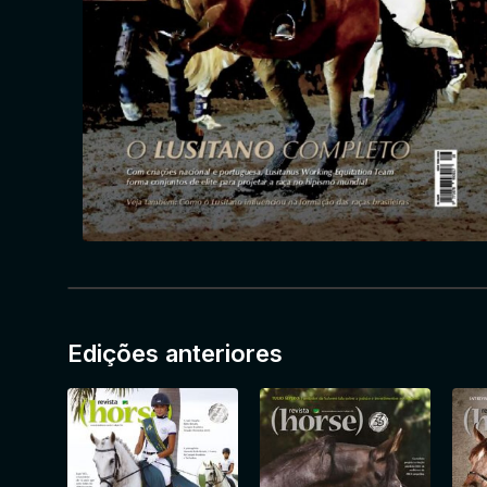
Edições anteriores