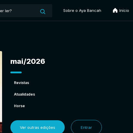
Sobre o Aya Bancah
Início
mai/2026
Revistas
Atualidades
Horse
Ver outras edições
Entrar