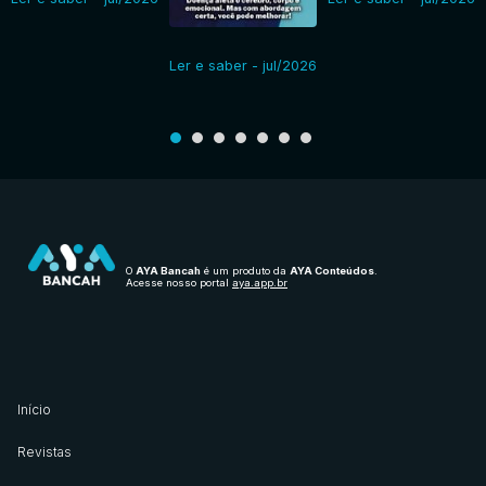
Ler e saber - jul/2026
O
AYA Bancah
é um produto da
AYA Conteúdos
.
Acesse nosso portal
aya.app.br
Início
Revistas