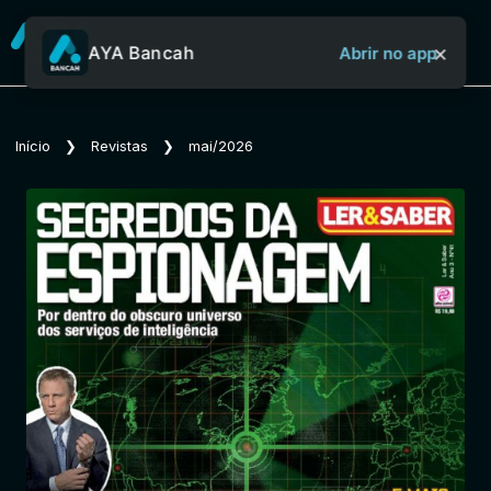
×
AYA Bancah
Abrir no app
Sobre o Aya Bancah
Início
❯
Revistas
❯
mai/2026
Início
Revistas
Jornais
Notícias