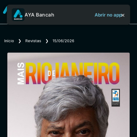
×
AYA Bancah
Abrir no app
Sobre o Aya Bancah
Início
❯
Revistas
❯
15/06/2026
Início
Revistas
Jornais
Notícias