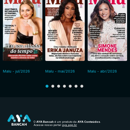
Malu - jul/2026
Malu - mai/2026
Malu - abr/2026
O
AYA Bancah
é um produto da
AYA Conteúdos
.
Acesse nosso portal
aya.app.br