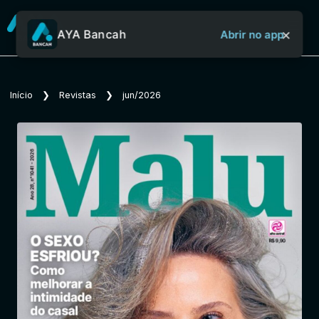
×
AYA Bancah
Abrir no app
Sobre o Aya Bancah
Início
❯
Revistas
❯
jun/2026
Início
Revistas
Jornais
Notícias