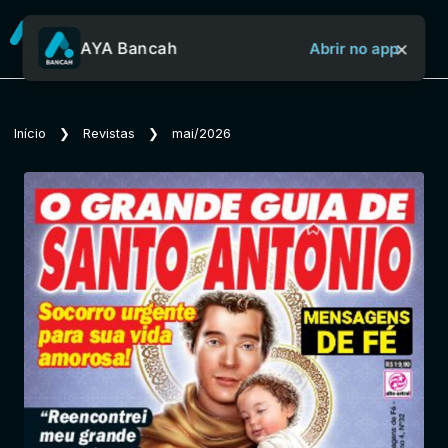
×
AYA Bancah
Abrir no app
Sobre o Aya Bancah
Início
❯
Revistas
❯
mai/2026
Início
Revistas
Jornais
Notícias