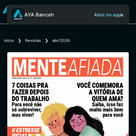
×
AYA Bancah
Abrir no app
Sobre o Aya Bancah
Início
❯
Revistas
❯
abr/2026
Início
Revistas
Jornais
Notícias