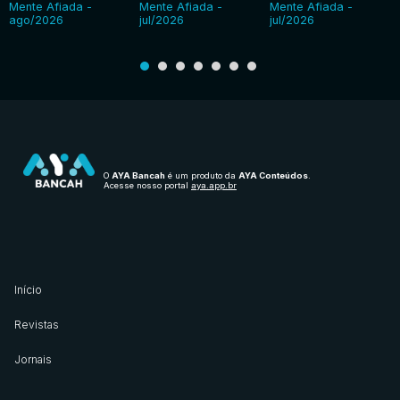
Mente Afiada -
Mente Afiada -
Mente Afiada -
ago/2026
jul/2026
jul/2026
O
AYA Bancah
é um produto da
AYA Conteúdos
.
Acesse nosso portal
aya.app.br
Início
Revistas
Jornais