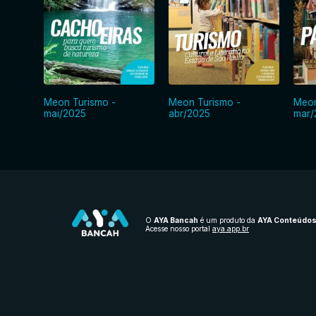
Meon Turismo -
Meon Turismo -
Meon
mai/2025
abr/2025
mar/
O
AYA Bancah
é um produto da
AYA Conteúdo
Acesse nosso portal
aya.app.br