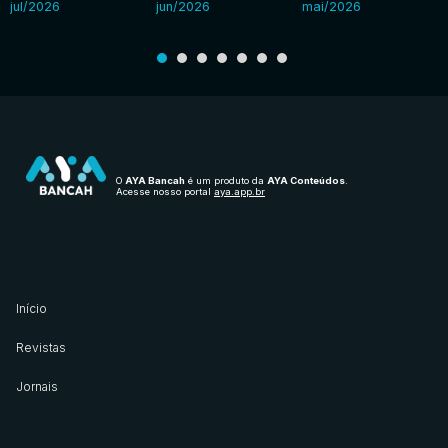
jul/2026
jun/2026
mai/2026
O
AYA Bancah
é um produto da
AYA Conteúdos
.
Acesse nosso portal
aya.app.br
Início
Revistas
Jornais