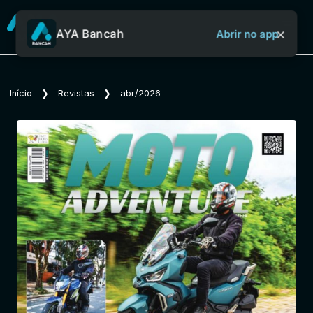
×
AYA Bancah
Abrir no app
Sobre o Aya Bancah
Início
❯
Revistas
❯
abr/2026
Início
Revistas
Jornais
Notícias