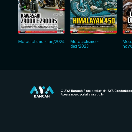
Motociclismo - jan/2024
Motociclismo -
Moto
dez/2023
nov/
O
AYA Bancah
é um produto da
AYA Conteúdo
Acesse nosso portal
aya.app.br