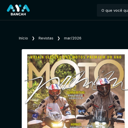
Início
❯
Revistas
❯
mar/2026