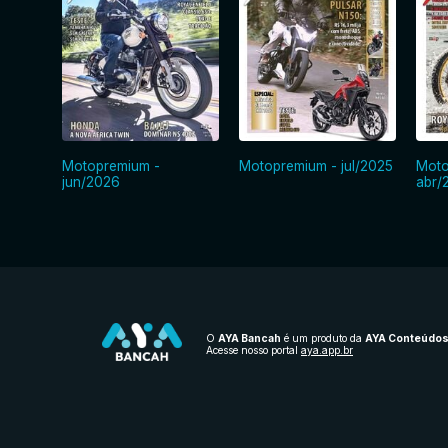
Motopremium -
Motopremium - jul/2025
Moto
jun/2026
abr/
O
AYA Bancah
é um produto da
AYA Conteúdo
Acesse nosso portal
aya.app.br