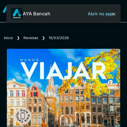
×
AYA Bancah
Abrir no app
Sobre o Aya Bancah
Início
❯
Revistas
❯
15/03/2026
Início
Revistas
Jornais
Notícias