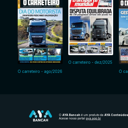
O carreteiro - dez/2025
O carreteiro - ago/2026
O ca
O
AYA Bancah
é um produto da
AYA Conteúdo
Acesse nosso portal
aya.app.br